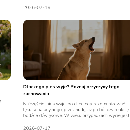
2026-07-19
Dlaczego pies wyje? Poznaj przyczyny tego
zachowania
o
Najczęściej pies wyje, bo chce coś zakomunikować –
a
lęku separacyjnego, przez nudę, aż po ból czy reakcję
bodźce dźwiękowe. W wielu przypadkach wycie jest..
2026-07-17