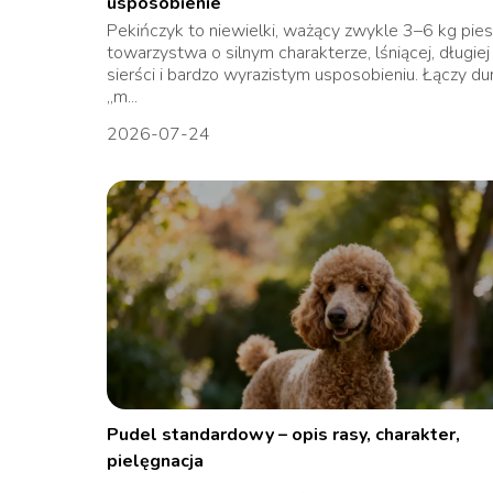
usposobienie
Pekińczyk to niewielki, ważący zwykle 3–6 kg pie
towarzystwa o silnym charakterze, lśniącej, długiej
sierści i bardzo wyrazistym usposobieniu. Łączy d
„m...
2026-07-24
Pudel standardowy – opis rasy, charakter,
pielęgnacja