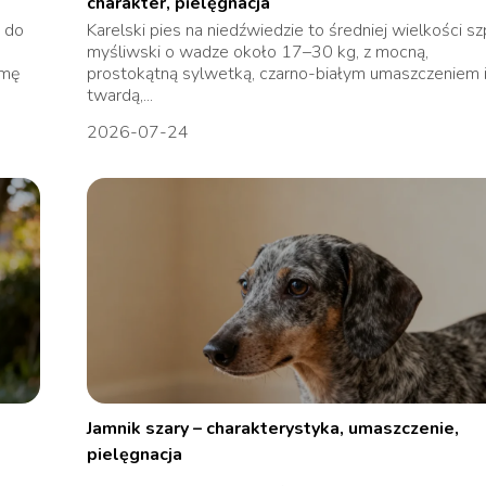
charakter, pielęgnacja
s do
Karelski pies na niedźwiedzie to średniej wielkości sz
myśliwski o wadze około 17–30 kg, z mocną,
umę
prostokątną sylwetką, czarno-białym umaszczeniem 
twardą,...
2026-07-24
Jamnik szary – charakterystyka, umaszczenie,
pielęgnacja