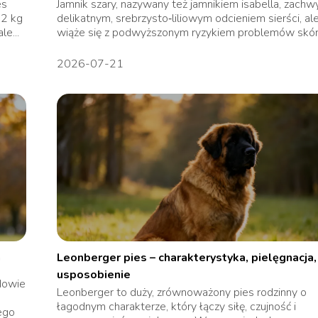
es
Jamnik szary, nazywany też jamnikiem isabella, zachw
32 kg
delikatnym, srebrzysto‑liliowym odcieniem sierści, al
le...
wiąże się z podwyższonym ryzykiem problemów skórn
2026-07-21
a
Leonberger pies – charakterystyka, pielęgnacja,
usposobienie
udowie
Leonberger to duży, zrównoważony pies rodzinny o
łagodnym charakterze, który łączy siłę, czujność i
ego