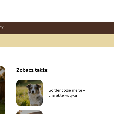
SY
Zobacz także:
Border collie merle –
charakterystyka,
umaszczenie,
pielęgnacja