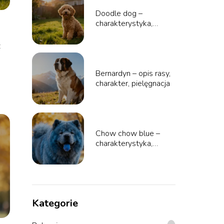
Doodle dog –
charakterystyka,
pielęgnacja, popularne
rasy
z
Bernardyn – opis rasy,
charakter, pielęgnacja
Chow chow blue –
charakterystyka,
pielęgnacja,
umaszczenie
Kategorie