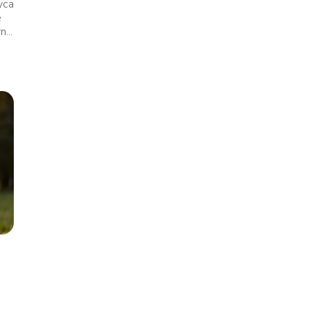
yca
e
...