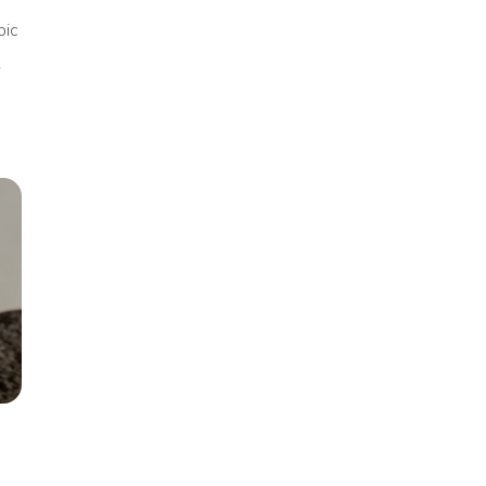
pic
i