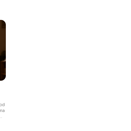
 od
 na
.