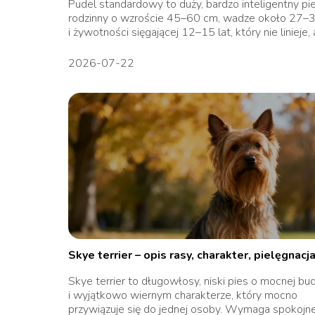
Pudel standardowy to duży, bardzo inteligentny pi
rodzinny o wzroście 45–60 cm, wadze około 27–
i żywotności sięgającej 12–15 lat, który nie linieje, a
2026-07-22
Skye terrier – opis rasy, charakter, pielęgnacj
Skye terrier to długowłosy, niski pies o mocnej b
i wyjątkowo wiernym charakterze, który mocno
przywiązuje się do jednej osoby. Wymaga spokojn