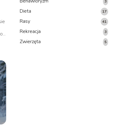
Behawioryzm
3
Dieta
17
Rasy
sie
41
Rekreacja
3
...
Zwierzęta
5